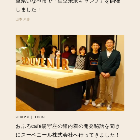
重県いなべ市で「星空未来キャンプ」を開催
しました！
山本 未歩
2018.2.9
LOCAL
おふろcafé湯守座の館内着の開発秘話を聞き
にスーベニール株式会社へ行ってきました！