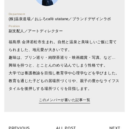
Department
(株)温泉道場／おふろcafé utatane／ブランドデザインラボ
Position
副支配人／アートディレクター
福島県 会津若松市生まれ。自然と温泉と美味しいご飯に育て
られました、地元愛が大きいです。
趣味は、プリン巡り・純喫茶巡り・映画鑑賞・写真、など…
興味を持つと、とことんのめり込んでしまう性格です。
大学では養護教諭を目指し教育学や心理学などを学びました。
教育を通じた子どもの居場所づくりや、親子の豊かなライフス
タイルを後押しする場所づくりを目指します。
このメンバーが書いた記事一覧
PREVIOUS
ALL POST
NEXT