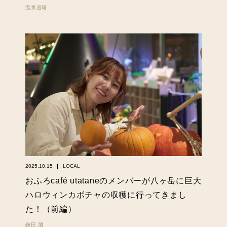
温泉道場
2025.10.15
LOCAL
おふろcafé utataneのメンバーが八ヶ岳に巨大
ハロウィンカボチャの収穫に行ってきまし
た！（前編）
鎌田 朋