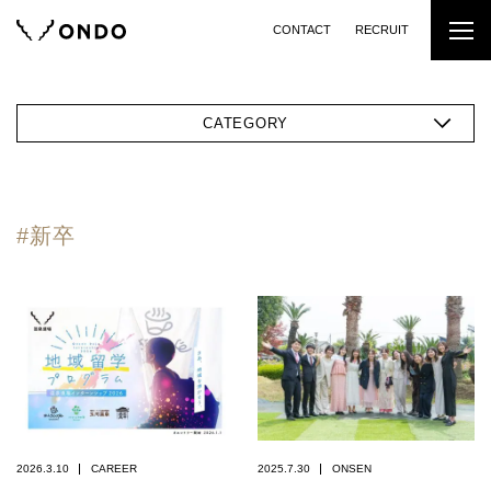
CONTACT
RECRUIT
CATEGORY
#新卒
2026.3.10
CAREER
2025.7.30
ONSEN