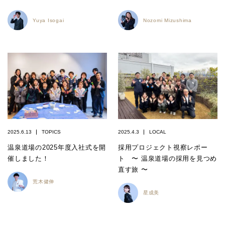
Yuya Isogai
Nozomi Mizushima
2025.6.13
TOPICS
2025.4.3
LOCAL
温泉道場の2025年度入社式を開
採用プロジェクト視察レポー
催しました！
ト 〜 温泉道場の採用を見つめ
直す旅 〜
荒木健伸
星成美