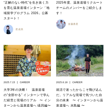
“正解のない時代”を生き抜く力
2025年度、温泉道場リクルート
を育む温泉道場インターン「地
チームのメンバーをご紹介しま
域留学プログラム 2026」公募
す！
スタート！
首藤勇星
星成美
2025.7.15
CAREER
2025.6.18
CAREER
大学3年の決断！ 温泉道場
就活で迷ったからこそ飛び込ん
の”全部やる” インターンで学ん
だ。リアルな現場で気づいた自
だ経営と現場のリアル 〜 イン
分の未来 〜 インターンから温
ターンから温泉道場へ 礒貝編〜
泉道場へ 水島編 〜