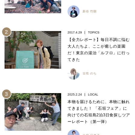
新谷 竹朗
2017.4.29
TOPICS
【全力レポート】毎日不調に悩む
大人たちよ、ここが癒しの楽園
だ！東京の湯治「ルフロ」に行っ
てきた
古性 のち
2025.2.24
LOCAL
本物を届けるために、本物に触れ
てきました！ 「石垣フェア」に
向けての石垣島2泊3日食探しツア
ーレポート（第一弾）