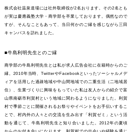
株式会社温泉道場には社外取締役が
2
名おります。その
2
名とも
が実は慶應義塾大学・商学部を卒業しております。偶然なので
すが、そんなこともあって、当日何かのご縁を感じながら三田
キャンパスを訪れました。
■
牛島利明先生とのご縁
商学部の牛島利明先生とは私が求人広告会社に在籍時からのご
縁。2010年当時、TwitterやFacebookといったソーシャルメデ
ィアを活用した過疎地域や中山間地域での二重生活（二地域居
住）、生業づくりに興味をもっていた私は友人からの紹介で富
山県南砺市利賀村という地域に関わるようになりました。利賀
村で季節ごとに開催されるお祭りやイベントをお手伝いするこ
とで、村内外の人々との交流を生み出す「利賀ゼミ」という活
動を通じて、牛島利明先生と知り合いました。
2012
年の夏頃
からのお付き合いになります。利賀村での出会いや経験を通じ