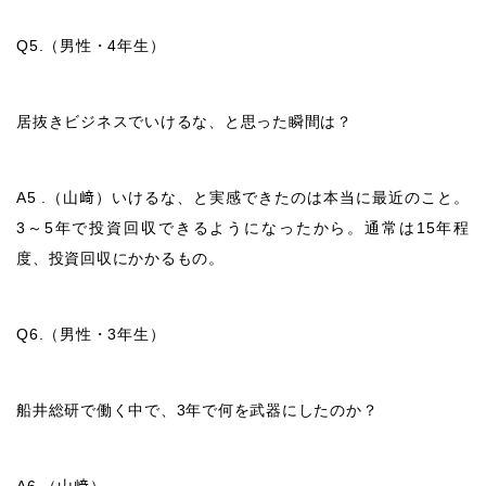
Q5.
（男性・
4
年生）
居抜きビジネスでいけるな、と思った瞬間は？
A5 .
（山﨑）いけ
るな、と実感できたのは本当に最近のこと。
3
～
5
年で投資回収できるようになったから。通常は
15
年程
度、投資回収にかかるもの。
Q6.
（男性・
3
年生）
船井総研で働く中で、
3
年で何を武器にしたのか？
A6.
（山﨑）