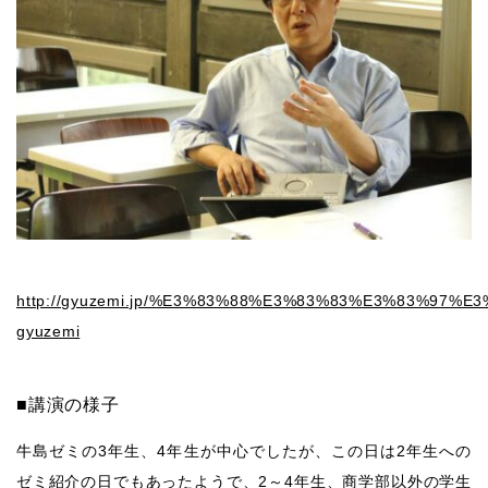
http://gyuzemi.jp/%E3%83%88%E3%83%83%E3%83%97%
gyuzemi
■
講演の様子
牛島ゼミの
3
年生、
4
年生が中心でしたが、この日は
2
年生への
ゼミ紹介の日でもあったようで、
2
～
4
年生、商学部以外の学生