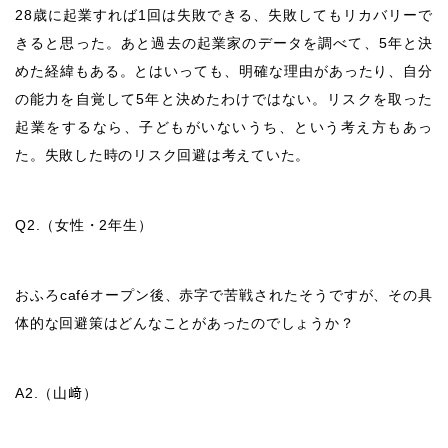
28
歳に起業すれば
1
回は失敗できる、失敗してもリカバリーで
きると思った。あと過去の起業家のデータを調べて、
5
年と決
めた経緯もある。とはいっても、明確な理由があったり、自分
の能力を自覚して
5
年と決めたわけではない。リスクを取った
起業をするなら、子どもがいないうち、という考え方もあっ
た。失敗した時のリスク回避は考えていた。
Q2.
（女性・
2
年生）
おふろ
café
オープン後、赤字で苦戦されたそうですが、その具
体的な回避策はどんなことがあったのでしょうか？
A2.
（山﨑）