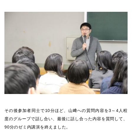
その後参加者同士で
10
分ほど、山﨑への質問内容を
3
～
4
人程
度のグループで話し合い、最後に話し合った内容を質問して、
90
分のゼミ内講演を終えました。