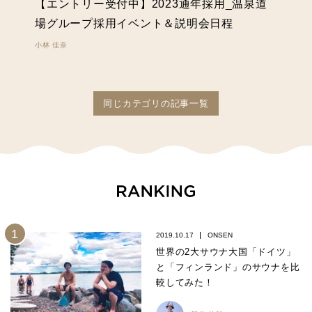
【エントリー受付中】2023通年採用_温泉道
場グループ採用イベント＆説明会日程
小林 佳奈
同じカテゴリの記事一覧
2019.10.17
ONSEN
世界の2大サウナ大国「ドイツ」
と「フィンランド」のサウナを比
較してみた！