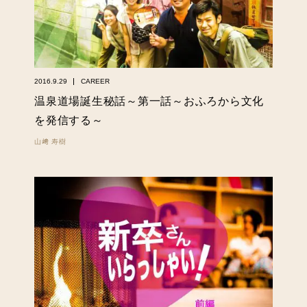
2016.9.29
CAREER
温泉道場誕生秘話～第一話～おふろから文化
を発信する～
山﨑 寿樹