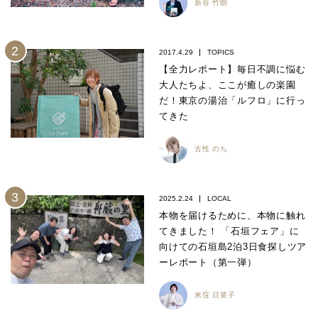
新谷 竹朗
2017.4.29
TOPICS
【全力レポート】毎日不調に悩む
大人たちよ、ここが癒しの楽園
だ！東京の湯治「ルフロ」に行っ
てきた
古性 のち
2025.2.24
LOCAL
本物を届けるために、本物に触れ
てきました！ 「石垣フェア」に
向けての石垣島2泊3日食探しツア
ーレポート（第一弾）
米窪 日菜子