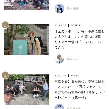
新谷 竹朗
2017.4.29
TOPICS
【全力レポート】毎日不調に悩む
大人たちよ、ここが癒しの楽園
だ！東京の湯治「ルフロ」に行っ
てきた
古性 のち
2025.2.24
LOCAL
本物を届けるために、本物に触れ
てきました！ 「石垣フェア」に
向けての石垣島2泊3日食探しツア
ーレポート（第一弾）
米窪 日菜子