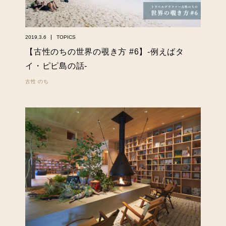
2019.3.6
TOPICS
【古性のちの世界の覗き方 #6】-例えばタ
イ・ピピ島の話-
古性 のち