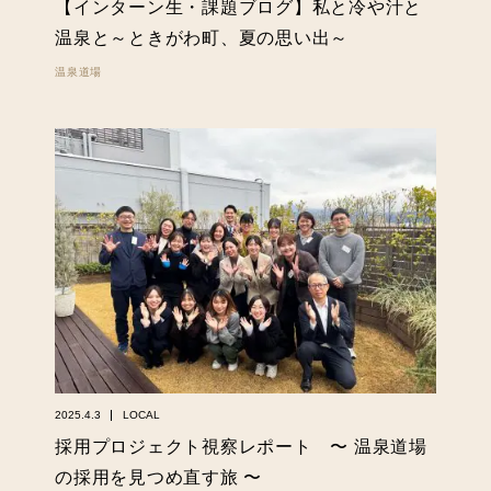
【インターン生・課題ブログ】私と冷や汁と
温泉と～ときがわ町、夏の思い出～
温泉道場
2025.4.3
LOCAL
採用プロジェクト視察レポート 〜 温泉道場
の採用を見つめ直す旅 〜