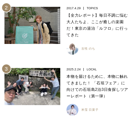
2017.4.29
TOPICS
【全力レポート】毎日不調に悩む
大人たちよ、ここが癒しの楽園
だ！東京の湯治「ルフロ」に行っ
てきた
古性 のち
2025.2.24
LOCAL
本物を届けるために、本物に触れ
てきました！ 「石垣フェア」に
向けての石垣島2泊3日食探しツア
ーレポート（第一弾）
米窪 日菜子