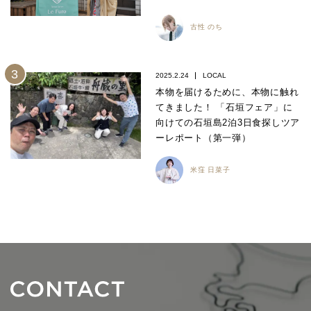
古性 のち
2025.2.24
LOCAL
本物を届けるために、本物に触れ
てきました！ 「石垣フェア」に
向けての石垣島2泊3日食探しツア
ーレポート（第一弾）
米窪 日菜子