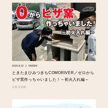
2020.6.22
ONSEN
ときたまひみつきちCOMORIVER／ゼロから
ピザ窯作っちゃいました！～初火入れ編～
久保 光太朗