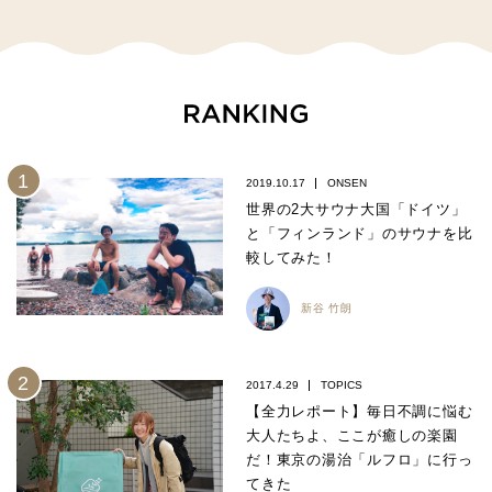
2019.10.17
ONSEN
世界の2大サウナ大国「ドイツ」
と「フィンランド」のサウナを比
較してみた！
新谷 竹朗
2017.4.29
TOPICS
【全力レポート】毎日不調に悩む
大人たちよ、ここが癒しの楽園
だ！東京の湯治「ルフロ」に行っ
てきた