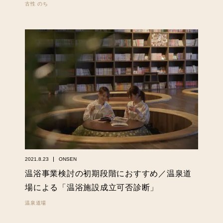
古性 のち
2021.8.23
ONSEN
温浴事業検討の初期段階におすすめ／温泉道
場による「温浴施設成立可否診断」
温泉道場