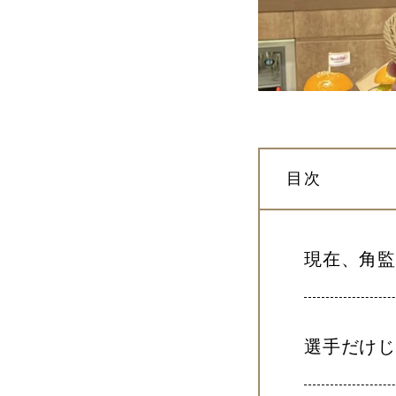
目次
現在、角監
選手だけ