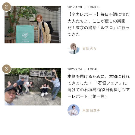
2017.4.29
TOPICS
【全力レポート】毎日不調に悩む
大人たちよ、ここが癒しの楽園
だ！東京の湯治「ルフロ」に行っ
てきた
古性 のち
2025.2.24
LOCAL
本物を届けるために、本物に触れ
てきました！ 「石垣フェア」に
向けての石垣島2泊3日食探しツア
ーレポート（第一弾）
米窪 日菜子