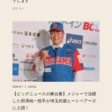
トします
渥美 海人
2020.8.7
LOCAL
【ビッグニュースの舞台裏】メジャーで活躍
した田澤純一投手が埼玉武蔵ヒートベアーズ
に入団！