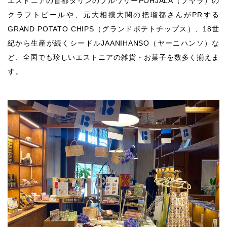
エストニアの首都タリンのブルワリーPÕHJALA（プヤラ）の
クラフトビールや、元大相撲大関の把瑠都さんがPRする
GRAND POTATO CHIPS（グランドポテトチップス）、18世
紀から生産が続くシードルJAANIHANSO（ヤーニハンソ）な
ど、全国でも珍しいエストニアの雑貨・お菓子を数多く揃えま
す。