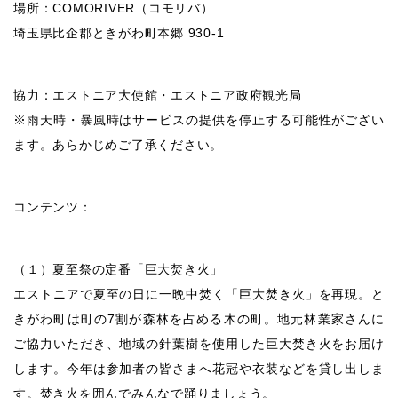
場所：COMORIVER（コモリバ）
埼玉県比企郡ときがわ町本郷 930-1
協力：エストニア大使館・エストニア政府観光局
※雨天時・暴風時はサービスの提供を停止する可能性がござい
ます。あらかじめご了承ください。
コンテンツ：
（１）夏至祭の定番「巨大焚き火」
エストニアで夏至の日に一晩中焚く「巨大焚き火」を再現。と
きがわ町は町の7割が森林を占める木の町。地元林業家さんに
ご協力いただき、地域の針葉樹を使用した巨大焚き火をお届け
します。今年は参加者の皆さまへ花冠や衣装などを貸し出しま
す。焚き火を囲んでみんなで踊りましょう。