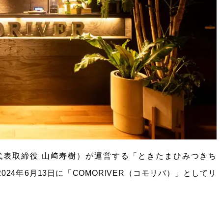
代表取締役 山﨑寿樹）が運営する「ときたまひみつきち
024年6月13日に「COMORIVER（コモリバ）」としてリ