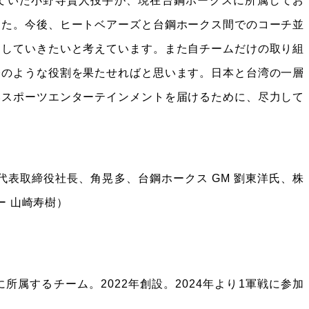
ていた小野寺賢人投手が、現在台鋼ホークスに所属してお
した。今後、ヒートベアーズと台鋼ホークス間でのコーチ並
働していきたいと考えています。また自チームだけの取り組
橋のような役割を果たせればと思います。日本と台湾の一層
いスポーツエンターテインメントを届けるために、尽力して
代表取締役社長、角晃多、台鋼ホークス GM 劉東洋氏、株
ー 山崎寿樹）
属するチーム。2022年創設。2024年より1軍戦に参加