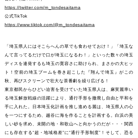
https://twitter.com/m_tondesaitama
公式TikTok
https://www.tiktok.com/@m_tondesaitama
「埼玉県人にはそこらへんの草でも食わせておけ！」「埼玉な
んて言ってるだけで口が埼玉になるわ！」といった数々の埼玉
ディスを連発するも埼玉の寛容さに助けられ、まさかの大ヒッ
ト！空前の埼玉ブームを巻き起こした『翔んで埼玉』がこの
秋、再びスクリーンで壮大な茶番劇を繰り広げる！
東京都民からひどい迫害を受けていた埼玉県人は、麻実麗率い
る埼玉解放戦線の活躍により、通行手形を撤廃し自由と平和を
手に入れた。日本埼玉化計画を推し進める麗は、埼玉県人の心
を一つにするため、越谷に海を作ることを計画する。白浜の美
しい砂を求め、未開の地・和歌山へと向かうのだが・・・関西
にも存在する“超・地域格差”に“通行手形制度”！そして、恐る