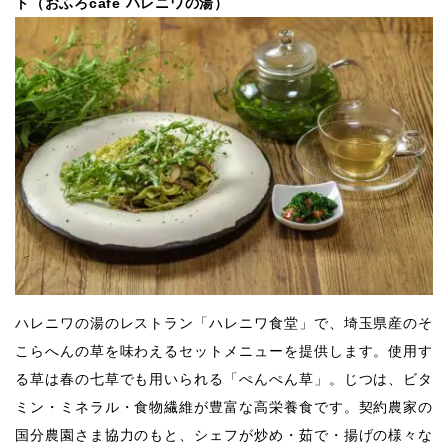
ト（おふろcafé ハレニワの湯）
ハレニワの湯のレストラン「ハレニワ食堂」で、埼玉県産のそ
こらへんの草を味わえるセットメニューを提供します。使用す
る草は春の七草でも用いられる「ぺんぺん草」。じつは、ビタ
ミン・ミネラル・食物繊維が豊富な高栄養食です。契約農家の
国分農園さま協力のもと、シェフが炒め・茹で・揚げの様々な