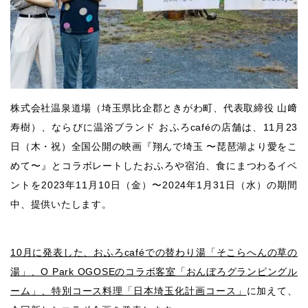
株式会社温泉道場（埼玉県比企郡ときがわ町、代表取締役 山﨑
寿樹）、ならびに温浴ブランド おふろcaféの店舗は、11月23
日（木・祝）全国公開の映画『翔んで埼玉 〜琵琶湖より愛をこ
めて〜』とコラボレートしたおふろや宿泊、食にまつわるイベ
ントを2023年11月10日（金）〜2024年1月31日（水）の期間
中、提供いたします。
10月に発表した、おふろcaféでの替わり湯「そこらへんの草の
湯」、O Park OGOSEのコラボ客室「おんぼろグランピングル
ーム」、特別コース料理「日本埼玉化計画コース」
に加えて、