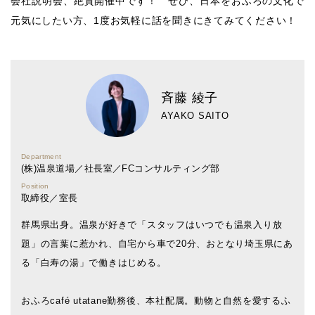
会社説明会、絶賛開催中です！ ぜひ、日本をおふろの文化で
元気にしたい方、1度お気軽に話を聞きにきてみてください！
斉藤 綾子
AYAKO SAITO
Department
(株)温泉道場／社長室／FCコンサルティング部
Position
取締役／室長
群馬県出身。温泉が好きで「スタッフはいつでも温泉入り放
題」の言葉に惹かれ、自宅から車で20分、おとなり埼玉県にあ
る「白寿の湯」で働きはじめる。
おふろcafé utatane勤務後、本社配属。動物と自然を愛するふ