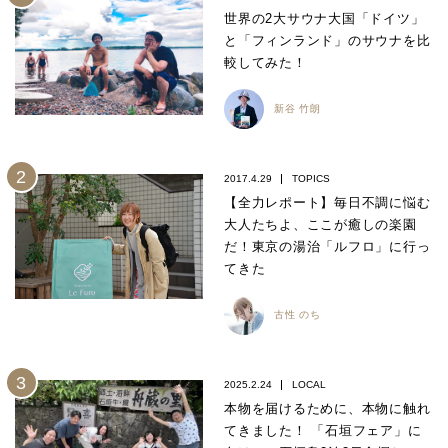
世界の2大サウナ大国「ドイツ」
と「フィンランド」のサウナを比
較してみた！
新谷 竹朗
2017.4.29
TOPICS
【全力レポート】毎日不調に悩む
大人たちよ、ここが癒しの楽園
だ！東京の湯治「ルフロ」に行っ
てきた
古性 のち
2025.2.24
LOCAL
本物を届けるために、本物に触れ
てきました！ 「石垣フェア」に