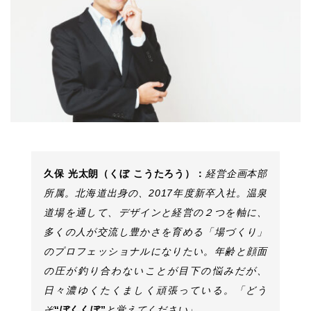
久保 光太朗（くぼ こうたろう）：
経営企画本部
所属。北海道出身の、2017年度新卒入社。温泉
道場を通して、デザインと経営の２つを軸に、
多くの人が交流し豊かさを育める「場づくり」
のプロフェッショナルになりたい。年齢と顔面
の圧が釣り合わないことが目下の悩みだが、
日々濃ゆくたくましく頑張っている。「どう
ぞ
“ぼくくぼ”
と覚えてください」。