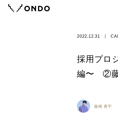
2022.12.31
CA
採用プロ
編〜 ②
藤﨑 勇宇