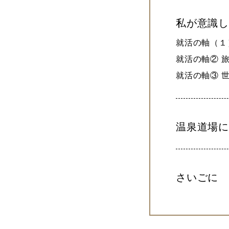
私が意識
就活の軸（１
就活の軸② 
就活の軸③ 
温泉道場
さいごに