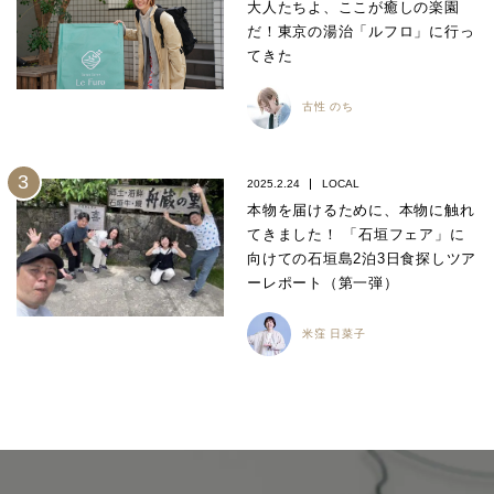
大人たちよ、ここが癒しの楽園
だ！東京の湯治「ルフロ」に行っ
てきた
古性 のち
2025.2.24
LOCAL
本物を届けるために、本物に触れ
てきました！ 「石垣フェア」に
向けての石垣島2泊3日食探しツア
ーレポート（第一弾）
米窪 日菜子