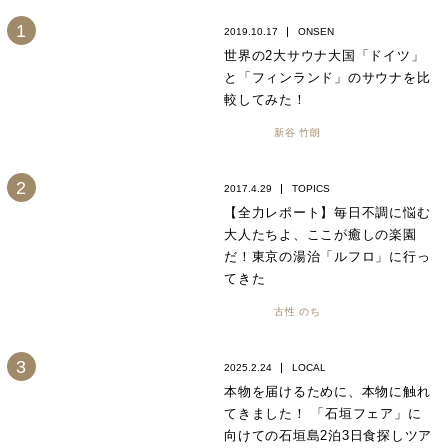
2019.10.17
ONSEN
世界の2大サウナ大国「ドイツ」
と「フィンランド」のサウナを比
較してみた！
新谷 竹朗
2017.4.29
TOPICS
【全力レポート】毎日不調に悩む
大人たちよ、ここが癒しの楽園
だ！東京の湯治「ルフロ」に行っ
てきた
古性 のち
2025.2.24
LOCAL