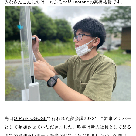
みなさんこんにちは、
おふろcafé utatane
の髙橋祐賢です。
先日
O Park OGOSE
で行われた夢会議2022年に幹事メンバー
として参加させていただきました。昨年は新入社員として見る
側での参加＆レポートを書かせていただきましたが、今回は、