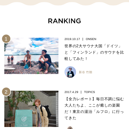
2019.10.17
ONSEN
世界の2大サウナ大国「ドイツ」
と「フィンランド」のサウナを比
較してみた！
新谷 竹朗
2017.4.29
TOPICS
【全力レポート】毎日不調に悩む
大人たちよ、ここが癒しの楽園
だ！東京の湯治「ルフロ」に行っ
てきた