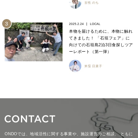
古性 のち
2025.2.24
LOCAL
本物を届けるために、本物に触れ
てきました！ 「石垣フェア」に
向けての石垣島2泊3日食探しツア
ーレポート（第一弾）
米窪 日菜子
ONDOでは、地域活性に関する事業や、施設運営のご相談、
ともに