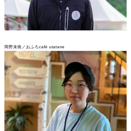
岡野未侑／おふろcafé utatane