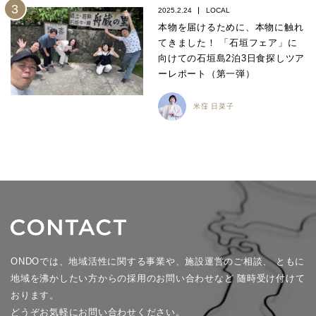
2025.2.24
LOCAL
本物を届けるために、本物に触れ
てきました！ 「石垣フェア」に
向けての石垣島2泊3日食探しツア
ーレポート（第一弾）
米窪 日菜子
ONDOでは、地域活性に関する事業や、施設運営のご相談、
ともに
地域を沸かしたい方からの採用のお問い合わせなど
随時受け付けて
おります。
どうぞお気軽にお問い合わせください。