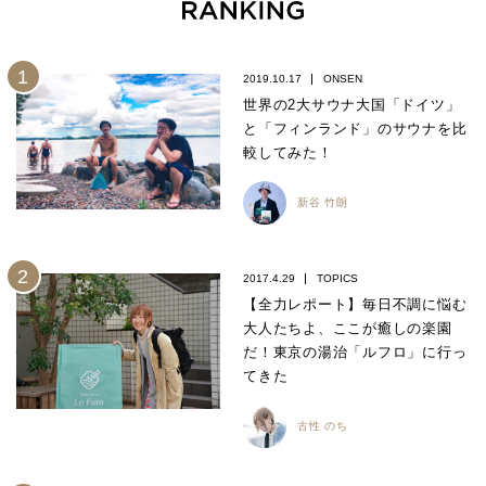
2019.10.17
ONSEN
世界の2大サウナ大国「ドイツ」
と「フィンランド」のサウナを比
較してみた！
新谷 竹朗
2017.4.29
TOPICS
【全力レポート】毎日不調に悩む
大人たちよ、ここが癒しの楽園
だ！東京の湯治「ルフロ」に行っ
てきた
古性 のち