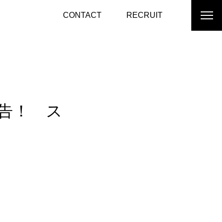
CONTACT
RECRUIT
告！ ス