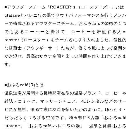
■アウフグースチーム「ROASTER‘ｓ（ロースターズ）」とは
utataneとハレニワの湯でサウナパフォーマンスを行うメンバ
ーで構成されるアウフグースチーム。おふろcaféの象徴の１つ
でもあるコーヒーと掛けて、コーヒーを焙煎する人＝
roaster（ロースター）をチーム名に取り入れました。個性的
な焙煎士（アウフギーサー）たちが、香りや風によって空間を
かき混ぜ、最高のサウナ空間と楽しい時間を作り上げていきま
す。
■おふろcafé(R)とは
温泉道場が展開する長時間滞在型の温浴ブランド。コーヒーや
雑誌・コミック、マッサージチェア、PCレンタルなどのサー
ビスが無料。まるで家に友達を招いたかのように、ゆったり・
だらだらくつろげる空間です。埼玉県に3店舗「おふろcafé
utatane」「おふろcafé ハレニワの湯」「温泉と発酵 おふろ