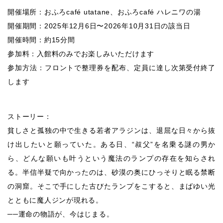
開催場所：おふろcafé utatane、おふろcafé ハレニワの湯
開催期間：2025年12月6日〜2026年10月31日の該当日
開催時間：約15分間
参加料：入館料のみでお楽しみいただけます
参加方法：フロントで整理券を配布、定員に達し次第受付終了
します
ストーリー：
貧しさと孤独の中で生きる若者アラジンは、退屈な日々から抜
け出したいと願っていた。ある日、“叔父”を名乗る謎の男か
ら、どんな願いも叶うという魔法のランプの存在を知らされ
る。半信半疑で向かったのは、砂漠の奥にひっそりと眠る禁断
の洞窟。そこで手にした古びたランプをこすると、まばゆい光
とともに魔人ジンが現れる。
──運命の物語が、今はじまる。