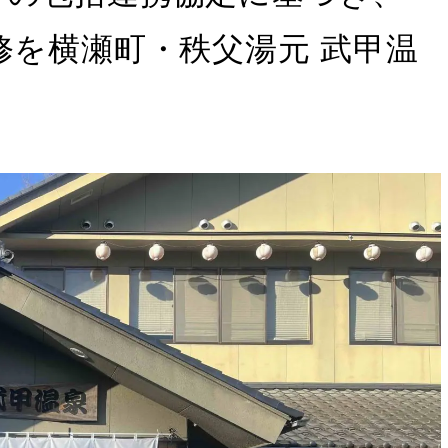
修を横瀬町・秩父湯元 武甲温