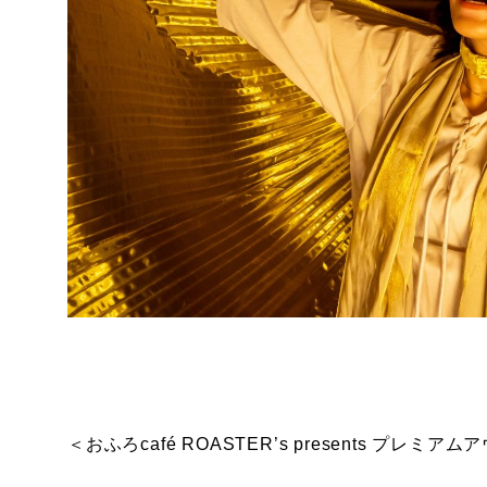
＜おふろcafé ROASTER’s presents プ