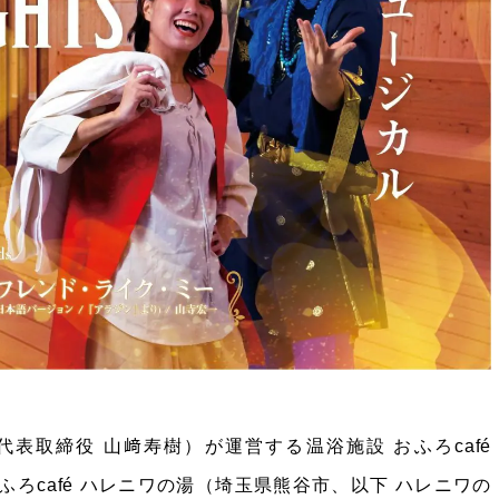
表取締役 山﨑寿樹）が運営する温浴施設 おふろcafé
）とおふろcafé ハレニワの湯（埼玉県熊谷市、以下 ハレニワの