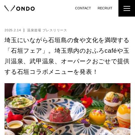
CONTACT
RECRUIT
2025.2.14
温泉道場 プレスリリース
埼玉にいながら石垣島の食や文化を満喫する
「石垣フェア」。埼玉県内のおふろcaféや玉
川温泉、武甲温泉、オーパークおごせで提供
する石垣コラボメニューを発表！