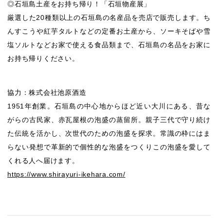
◎石垣島土産をお持ち帰り！「石垣物産展」
厳選した20種類以上の石垣島の名産品を売店で販売します。ち
んすこうや紅芋タルトなどの定番お土産から、ソーキそばや雪
塩ソルトなどお家で使える食品類まで、石垣島の名品をお家に
お持ち帰りください。
協力：株式会社池原酒造
1951年創業。石垣島の中心地からほど近い大川にある、昔な
がらの古民家、赤瓦屋根の泡盛の蒸留所。親子三代で守り続け
た伝統を活かし、次世代のための泡盛を探求。常識の枠にはま
らない発想で革新的で個性的な泡盛をつくりこの泡盛を愛して
くれる人へ届けます。
https://www.shirayuri-ikehara.com/