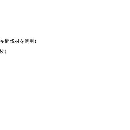
ノキ間伐材を使用）
枚）