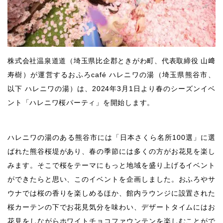
株式会社温泉道道（埼玉県比企郡ときがわ町、代表取締役 山﨑
寿樹）が運営するおふろcafé ハレニワの湯（埼玉県熊谷市、
以下 ハレニワの湯）は、2024年3月1日より春のシーズンイベ
ント「ハレニワ桜パーティ」を開始します。
ハレニワの湯のある熊谷市には「日本さくら名所100選」に選
ばれた熊谷桜堤があり、春の季節には多くの方がお花見を楽し
みます。そこで桜をテーマにもっと地域を盛り上げるイベント
ができたらと思い、このイベントを企画しました。おふろやサ
ウナでは桜の香りを楽しめるほか、館内ラウンジに設置された
桜カーテンの下でお花見気分を味わい、デザートタイムにはお
花見をしながらホワイトチョコファウンテンを楽しむことがで