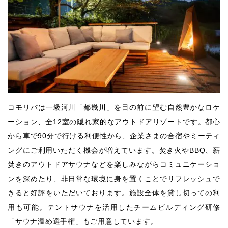
コモリバは一級河川「都幾川」を目の前に望む自然豊かなロケ
ーション、全12室の隠れ家的なアウトドアリゾートです。都心
から車で90分で行ける利便性から、企業さまの合宿やミーティ
ングにご利用いただく機会が増えています。焚き火やBBQ、薪
焚きのアウトドアサウナなどを楽しみながらコミュニケーショ
ンを深めたり、非日常な環境に身を置くことでリフレッシュで
きると好評をいただいております。施設全体を貸し切っての利
用も可能。テントサウナを活用したチームビルディング研修
「サウナ温め選手権」もご用意しています。