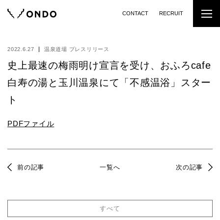
CONTACT
RECRUIT
2022.6.27
温泉道場 プレスリリース
史上最速の梅雨明け宣言を受け、おふろcafe
白寿の湯と玉川温泉にて「不感温浴」スター
ト
PDFファイル
前の記事
一覧へ
次の記事
すべて