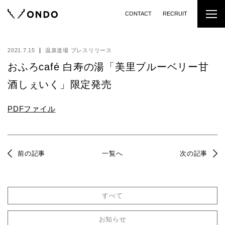
CONTACT
RECRUIT
2021.7.15
温泉道場 プレスリリース
おふろcafé 白寿の湯「美里ブルーベリー甘
酒しぇいく」限定発売
PDFファイル
前の記事
一覧へ
次の記事
すべて
お知らせ