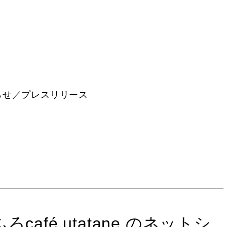
らせ／プレスリリース
afé utatane のネットシ