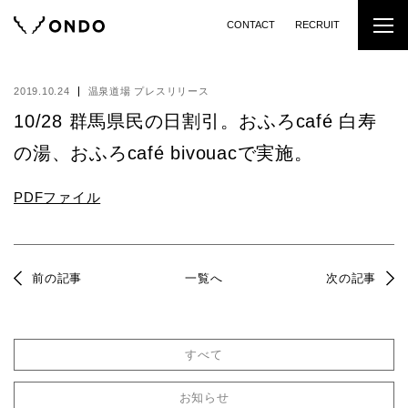
CONTACT
RECRUIT
2019.10.24
温泉道場 プレスリリース
10/28 群馬県民の日割引。おふろcafé 白寿
の湯、おふろcafé bivouacで実施。
PDFファイル
前の記事
一覧へ
次の記事
すべて
お知らせ