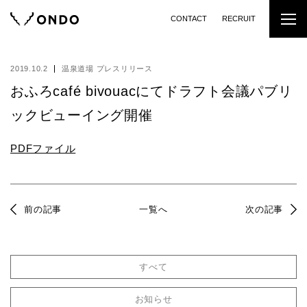
CONTACT
RECRUIT
2019.10.2
温泉道場 プレスリリース
おふろcafé bivouacにてドラフト会議パブリ
ックビューイング開催
PDFファイル
前の記事
一覧へ
次の記事
すべて
お知らせ