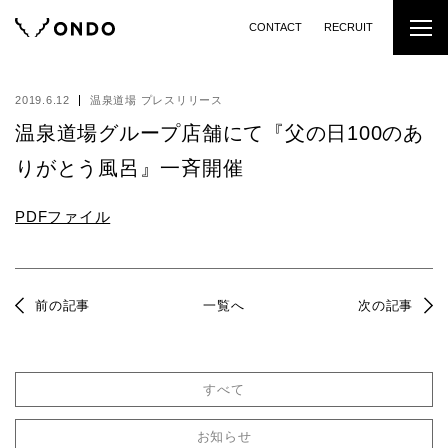
CONTACT
RECRUIT
2019.6.12
温泉道場 プレスリリース
温泉道場グループ店舗にて『父の⽇100のあ
りがとう⾵呂』一斉開催
PDFファイル
前の記事
一覧へ
次の記事
すべて
お知らせ