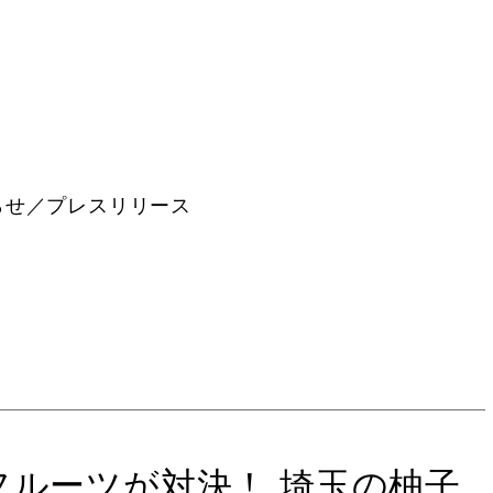
らせ／プレスリリース
フルーツが対決！ 埼⽟の柚⼦