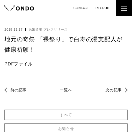
CONTACT
RECRUIT
2018.11.17
温泉道場 プレスリリース
地元の奇祭 「裸祭り」で⽩寿の湯⽀配⼈が
健康祈願！
PDFファイル
前の記事
一覧へ
次の記事
すべて
お知らせ