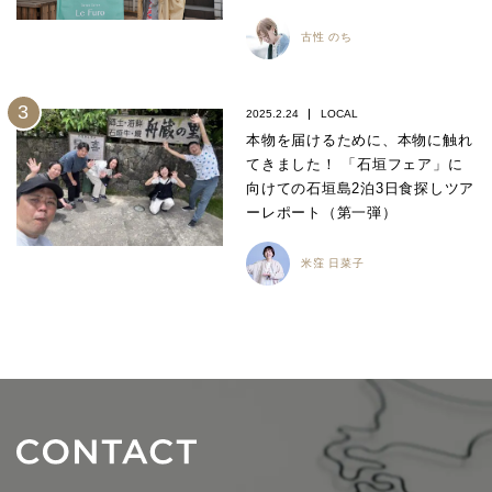
古性 のち
2025.2.24
LOCAL
本物を届けるために、本物に触れ
てきました！ 「石垣フェア」に
向けての石垣島2泊3日食探しツア
ーレポート（第一弾）
米窪 日菜子