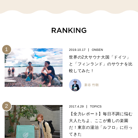
2019.10.17
ONSEN
世界の2大サウナ大国「ドイツ」
と「フィンランド」のサウナを比
較してみた！
新谷 竹朗
2017.4.29
TOPICS
【全力レポート】毎日不調に悩む
大人たちよ、ここが癒しの楽園
だ！東京の湯治「ルフロ」に行っ
てきた