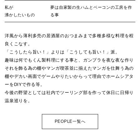
私が
夢は自家製の生ハムとベーコンの工房を作
沸かしたいもの
る事
洋風から薄利多売の居酒屋のおつまみまで多種多様な料理を程
良くこなす。
「こうしたら旨い！」よりは「こうしても旨い！」派。
趣味は何でもくん製料理にする事と、ガンプラを夜な夜な作り
それを飾る為の棚やマンガ喫茶並に揃えたマンガを仕舞う為の
棚やデカい画面でゲームやりたいからって理由でホームシアタ
ーをDIYで作る等。
今後の野望としては社内でツーリング部を作って休日に日帰り
温泉巡りを。
PEOPLE一覧へ