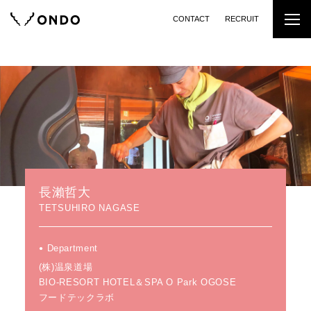
CONTACT
RECRUIT
長瀨哲大
TETSUHIRO NAGASE
Department
(株)温泉道場
BIO-RESORT HOTEL＆SPA O Park OGOSE
フードテックラボ