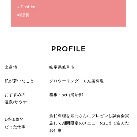
Position
料理長
出身地
岐阜県岐阜市
私が夢中なこと
ソロツーリング・くん製料理
おすすめの
箱根・天山湯治郷
温泉/サウナ
酒粕料理を蔵元さんにプレゼンし試食会実
1番印象的
施して期間限定のメニュー化にまで進んだ
だった仕事
お仕事