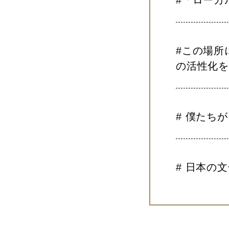
#この場所
の活性化
# 僕たち
# 日本の