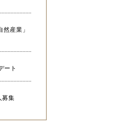
自然産業」
プデート
人募集