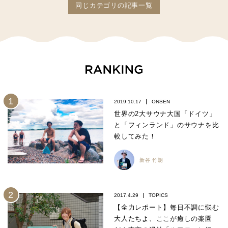
同じカテゴリの記事一覧
2019.10.17
ONSEN
世界の2大サウナ大国「ドイツ」
と「フィンランド」のサウナを比
較してみた！
新谷 竹朗
2017.4.29
TOPICS
【全力レポート】毎日不調に悩む
大人たちよ、ここが癒しの楽園