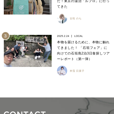
だ！東京の湯治「ルフロ」に行っ
てきた
古性 のち
2025.2.24
LOCAL
本物を届けるために、本物に触れ
てきました！ 「石垣フェア」に
向けての石垣島2泊3日食探しツア
ーレポート（第一弾）
米窪 日菜子