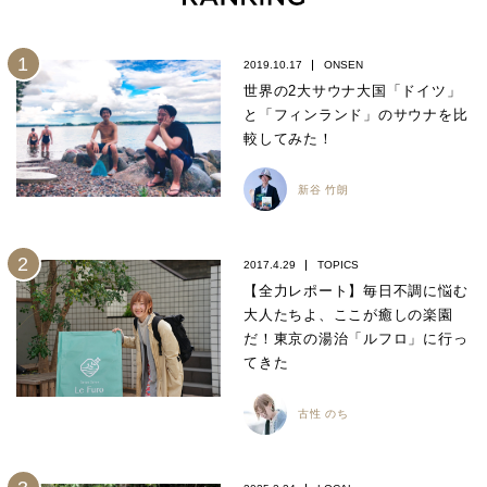
2019.10.17
ONSEN
世界の2大サウナ大国「ドイツ」
と「フィンランド」のサウナを比
較してみた！
新谷 竹朗
2017.4.29
TOPICS
【全力レポート】毎日不調に悩む
大人たちよ、ここが癒しの楽園
だ！東京の湯治「ルフロ」に行っ
てきた
古性 のち