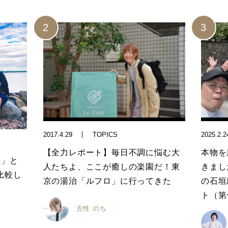
2017.4.29
TOPICS
2025.2.2
【全力レポート】毎日不調に悩む大
本物を
ツ」と
人たちよ、ここが癒しの楽園だ！東
きまし
比較し
京の湯治「ルフロ」に行ってきた
の石垣
ト（第
古性 のち