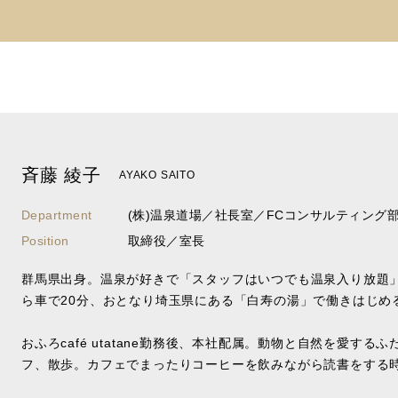
斉藤 綾子
AYAKO SAITO
Department
(株)温泉道場／社長室／FCコンサルティング
Position
取締役／室長
群馬県出身。温泉が好きで「スタッフはいつでも温泉入り放題
ら車で20分、おとなり埼玉県にある「白寿の湯」で働きはじめ
おふろcafé utatane勤務後、本社配属。動物と自然を愛する
フ、散歩。カフェでまったりコーヒーを飲みながら読書をする