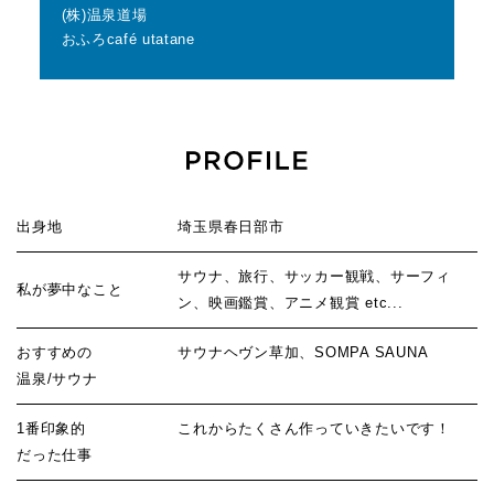
(株)温泉道場
おふろcafé utatane
出身地
埼玉県春日部市
サウナ、旅行、サッカー観戦、サーフィ
私が夢中なこと
ン、映画鑑賞、アニメ観賞 etc...
おすすめの
サウナヘヴン草加、SOMPA SAUNA
温泉/サウナ
1番印象的
これからたくさん作っていきたいです！
だった仕事