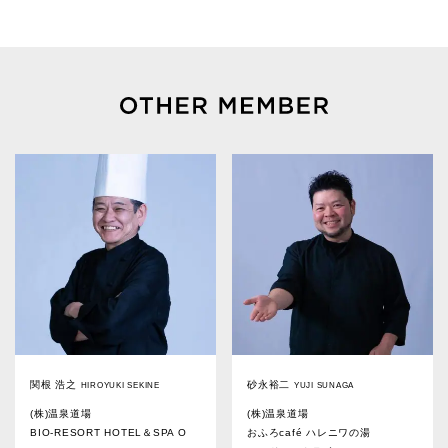
関根 浩之
砂永裕二
HIROYUKI SEKINE
YUJI SUNAGA
(株)温泉道場
(株)温泉道場
BIO-RESORT HOTEL＆SPA O
おふろcafé ハレニワの湯