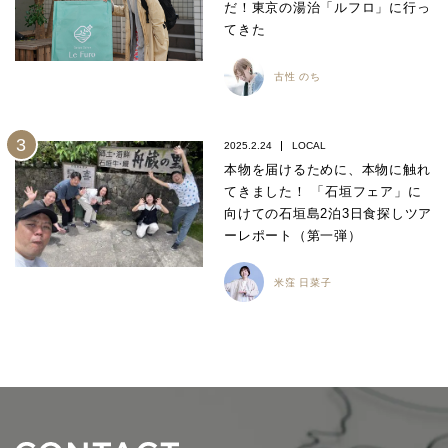
だ！東京の湯治「ルフロ」に行っ
てきた
古性 のち
2025.2.24
LOCAL
本物を届けるために、本物に触れ
てきました！ 「石垣フェア」に
向けての石垣島2泊3日食探しツア
ーレポート（第一弾）
米窪 日菜子