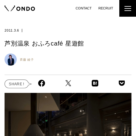
CONTACT
RECRUIT
2011.3.6
芦別温泉 おふろcafé 星遊館
斉藤 綾子