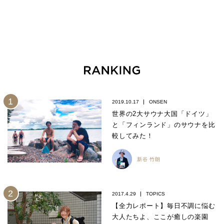
2019.10.17
ONSEN
世界の2大サウナ大国「ドイツ」
と「フィンランド」のサウナを比
較してみた！
新谷 竹朗
2017.4.29
TOPICS
【全力レポート】毎日不調に悩む
大人たちよ、ここが癒しの楽園