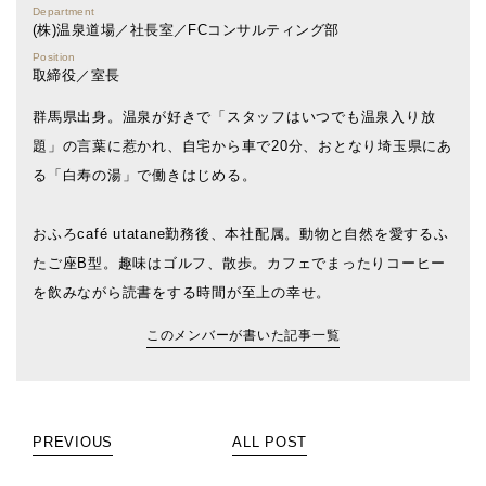
Department
(株)温泉道場／社長室／FCコンサルティング部
Position
取締役／室長
群馬県出身。温泉が好きで「スタッフはいつでも温泉入り放
題」の言葉に惹かれ、自宅から車で20分、おとなり埼玉県にあ
る「白寿の湯」で働きはじめる。
おふろcafé utatane勤務後、本社配属。動物と自然を愛するふ
たご座B型。趣味はゴルフ、散歩。カフェでまったりコーヒー
を飲みながら読書をする時間が至上の幸せ。
このメンバーが書いた記事一覧
PREVIOUS
ALL POST